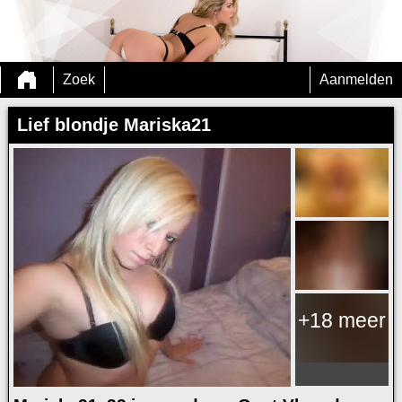
Zoek
Aanmelden
Lief blondje Mariska21
+18 meer